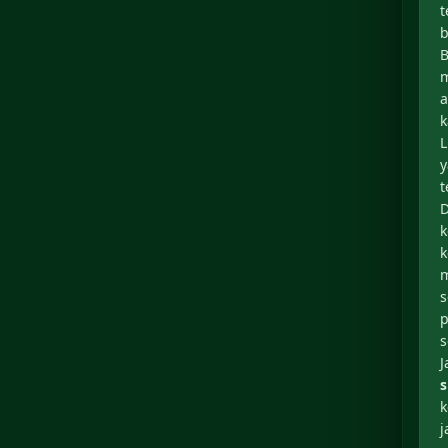
t
b
B
a
k
L
y
t
D
k
k
m
s
p
s
J
s
k
j