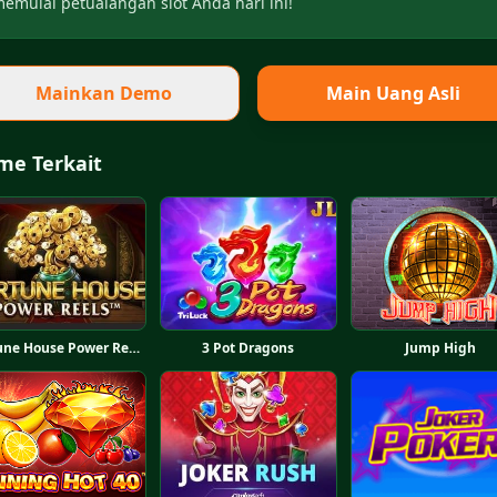
emulai petualangan slot Anda hari ini!
Mainkan Demo
Main Uang Asli
me Terkait
Fortune House Power Reels
3 Pot Dragons
Jump High