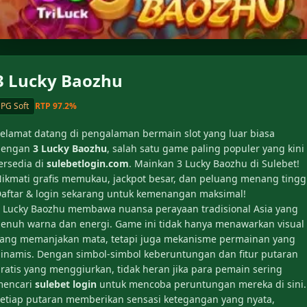
▶
3 Lucky Baozhu
PG Soft
RTP 97.2%
elamat datang di pengalaman bermain slot yang luar biasa
dengan
3 Lucky Baozhu
, salah satu game paling populer yang kini
ersedia di
sulebetlogin.com
. Mainkan 3 Lucky Baozhu di Sulebet!
ikmati grafis memukau, jackpot besar, dan peluang menang tinggi
aftar & login sekarang untuk kemenangan maksimal!
 Lucky Baozhu membawa nuansa perayaan tradisional Asia yang
enuh warna dan energi. Game ini tidak hanya menawarkan visual
ang memanjakan mata, tetapi juga mekanisme permainan yang
inamis. Dengan simbol-simbol keberuntungan dan fitur putaran
ratis yang menggiurkan, tidak heran jika para pemain sering
mencari
sulebet login
untuk mencoba peruntungan mereka di sini.
etiap putaran memberikan sensasi ketegangan yang nyata,