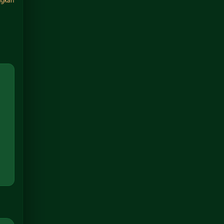
ngkan