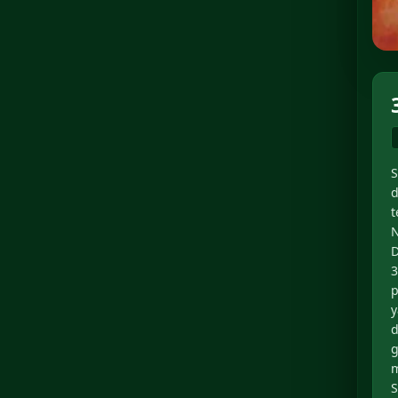
S
t
N
D
3
p
y
d
g
S