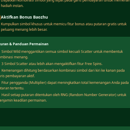
Dapatkan kombinasi simbol yang tepat pada garis pembayaran untuk memena
hadiah instan.
Aktifkan Bonus Baozhu
Kumpulkan simbol khusus untuk memicu fitur bonus atau putaran gratis untuk
peluang menang lebih besar.
turan & Panduan Permainan
Simbol Wild menggantikan semua simbol kecuali Scatter untuk membentuk
ombinasi menang.
3 Simbol Scatter atau lebih akan mengaktifkan fitur Free Spins.
Kemenangan dihitung berdasarkan kombinasi simbol dari kiri ke kanan pada
ris pembayaran aktif.
Fitur pengganda (Multiplier) dapat meningkatkan total kemenangan Anda pada
taran tertentu.
Hasil setiap putaran ditentukan oleh RNG (Random Number Generator) untuk
enjamin keadilan permainan.