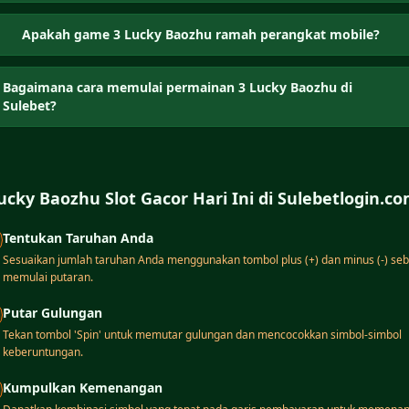
Apakah game 3 Lucky Baozhu ramah perangkat mobile?
Bagaimana cara memulai permainan 3 Lucky Baozhu di
Sulebet?
ucky Baozhu Slot Gacor Hari Ini di Sulebetlogin.c
Tentukan Taruhan Anda
Sesuaikan jumlah taruhan Anda menggunakan tombol plus (+) dan minus (-) se
memulai putaran.
Putar Gulungan
Tekan tombol 'Spin' untuk memutar gulungan dan mencocokkan simbol-simbol
keberuntungan.
Kumpulkan Kemenangan