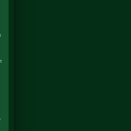
3
t
n
4