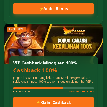
Ambil Bonus
⚡
EXCLUSIVE
VIP Cashback Mingguan 100%
Cashback 100%
Jangan khawatir tentang kekalahan! Kami mengembalikan
saldo Anda hingga 100% setiap minggu untuk member VIP
setia.
CLAIMED: 62%
ENDS IN: 2 DAYS LEFT
Klaim Cashback
⚡