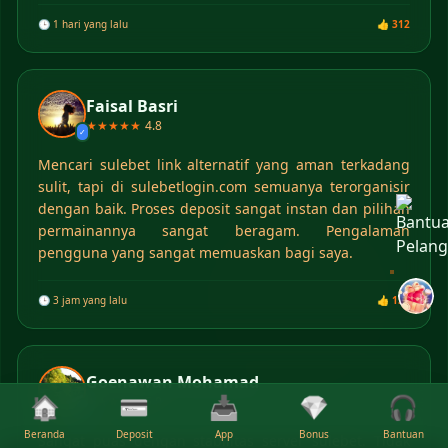
🕒 1 hari yang lalu
👍 312
Faisal Basri
★★★★★
4.8
✓
Mencari sulebet link alternatif yang aman terkadang
sulit, tapi di sulebetlogin.com semuanya terorganisir
dengan baik. Proses deposit sangat instan dan pilihan
permainannya sangat beragam. Pengalaman
pengguna yang sangat memuaskan bagi saya.
🕒 3 jam yang lalu
👍 156
Goenawan Mohamad
🏠
💳
📥
💎
🎧
★★★★★
5.0
✓
Beranda
Deposit
App
Bonus
Bantuan
Sangat puas dengan stabilitas server sulebet. Tidak