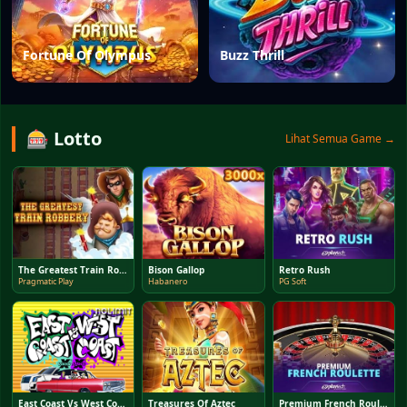
Fortune Of Olympus
Buzz Thrill
🎰 Lotto
Lihat Semua Game →
The Greatest Train Robbery
Bison Gallop
Retro Rush
Pragmatic Play
Habanero
PG Soft
East Coast Vs West Coast
Treasures Of Aztec
Premium French Roulette