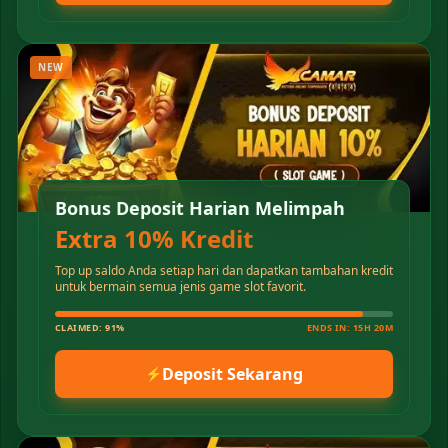
NEW
Bonus Deposit Harian Melimpah
Extra 10% Kredit
Top up saldo Anda setiap hari dan dapatkan tambahan kredit
untuk bermain semua jenis game slot favorit.
CLAIMED: 91%
ENDS IN: 15H 20M
Deposit Sekarang
⚡