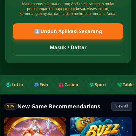
Klaim bonus selamat datang Anda sekarang dan mulai
petualangan menuju jackpot besar. Akses instan,
kemenangan nyata, dan hadiah melimpah menanti Anda!
⬇️
Unduh Aplikasi Sekarang
Masuk / Daftar
Lotto
Fish
Casino
Sport
Table
New Game Recommendations
View all
NEW