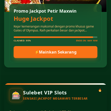
Promo Jackpot Petir Maxwin
Huge Jackpot
Kejar kemenangan maksimal dengan promo khusus game
Gates of Olympus. Raih perkalian besar dan jackpot
fantastis!
CLAIMED: 95%
ENDS IN: 04H 10M
Mainkan Sekarang
⚡
🔥
Sulebet VIP Slots
🎰
SENSASI JACKPOT MEGAWAYS TERBESAR