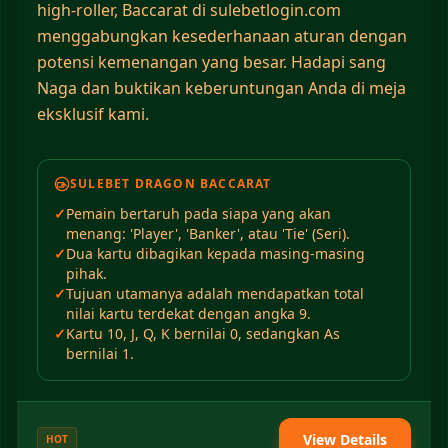
high-roller, Baccarat di sulebetlogin.com
menggabungkan kesederhanaan aturan dengan
potensi kemenangan yang besar. Hadapi sang
Naga dan buktikan keberuntungan Anda di meja
eksklusif kami.
SULEBET DRAGON BACCARAT
Pemain bertaruh pada siapa yang akan
menang: 'Player', 'Banker', atau 'Tie' (Seri).
Dua kartu dibagikan kepada masing-masing
pihak.
Tujuan utamanya adalah mendapatkan total
nilai kartu terdekat dengan angka 9.
Kartu 10, J, Q, K bernilai 0, sedangkan As
bernilai 1.
View Details
HOT