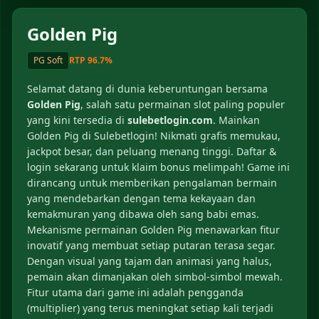
▶
Golden Pig
PG Soft
RTP 96.7%
Selamat datang di dunia keberuntungan bersama
Golden Pig
, salah satu permainan slot paling populer
yang kini tersedia di
sulebetlogin.com
. Mainkan
Golden Pig di Sulebetlogin! Nikmati grafis memukau,
jackpot besar, dan peluang menang tinggi. Daftar &
login sekarang untuk klaim bonus melimpah! Game ini
dirancang untuk memberikan pengalaman bermain
yang mendebarkan dengan tema kekayaan dan
kemakmuran yang dibawa oleh sang babi emas.
Mekanisme permainan Golden Pig menawarkan fitur
inovatif yang membuat setiap putaran terasa segar.
Dengan visual yang tajam dan animasi yang halus,
pemain akan dimanjakan oleh simbol-simbol mewah.
Fitur utama dari game ini adalah pengganda
(multiplier) yang terus meningkat setiap kali terjadi