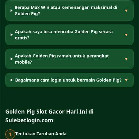
Berapa Max Win atau kemenangan maksimal di
▼
Golden Pig?
Apakah saya bisa mencoba Golden Pig secara
▼
gratis?
Apakah Golden Pig ramah untuk perangkat
▼
mobile?
Bagaimana cara login untuk bermain Golden Pig?
▼
Golden Pig Slot Gacor Hari Ini di
Sulebetlogin.com
Tentukan Taruhan Anda
1