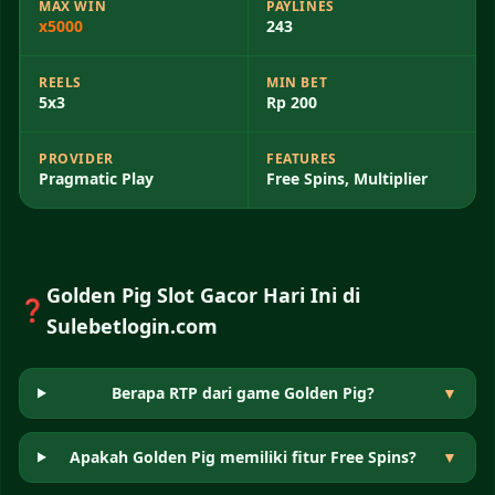
MAX WIN
PAYLINES
x5000
243
REELS
MIN BET
5x3
Rp 200
PROVIDER
FEATURES
Pragmatic Play
Free Spins, Multiplier
Golden Pig Slot Gacor Hari Ini di
❓
Sulebetlogin.com
Berapa RTP dari game Golden Pig?
▼
Apakah Golden Pig memiliki fitur Free Spins?
▼