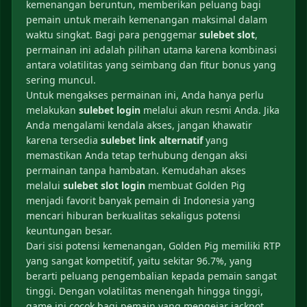
kemenangan beruntun, memberikan peluang bagi
pemain untuk meraih kemenangan maksimal dalam
waktu singkat. Bagi para penggemar
sulebet slot
,
permainan ini adalah pilihan utama karena kombinasi
antara volatilitas yang seimbang dan fitur bonus yang
sering muncul.
Untuk mengakses permainan ini, Anda hanya perlu
melakukan
sulebet login
melalui akun resmi Anda. Jika
Anda mengalami kendala akses, jangan khawatir
karena tersedia
sulebet link alternatif
yang
memastikan Anda tetap terhubung dengan aksi
permainan tanpa hambatan. Kemudahan akses
melalui
sulebet slot login
membuat Golden Pig
menjadi favorit banyak pemain di Indonesia yang
mencari hiburan berkualitas sekaligus potensi
keuntungan besar.
Dari sisi potensi kemenangan, Golden Pig memiliki RTP
yang sangat kompetitif, yaitu sekitar 96.7%, yang
berarti peluang pengembalian kepada pemain sangat
tinggi. Dengan volatilitas menengah hingga tinggi,
game ini cocok bagi pemain yang mengejar jackpot