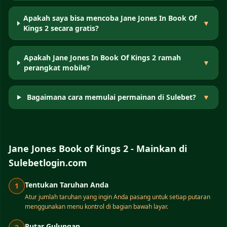
Apakah saya bisa mencoba Jane Jones In Book Of
▼
Kings 2 secara gratis?
Apakah Jane Jones In Book Of Kings 2 ramah
▼
perangkat mobile?
Bagaimana cara memulai permainan di Sulebet?
▼
Jane Jones Book of Kings 2 - Mainkan di
Sulebetlogin.com
Tentukan Taruhan Anda
1
Atur jumlah taruhan yang ingin Anda pasang untuk setiap putaran
menggunakan menu kontrol di bagian bawah layar.
Putar Gulungan