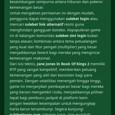
keseimbangan sempurna antara hiburan dan potensi
kemenangan besar.
Untuk mengakses permainan ini dengan mudah,
pengguna dapat menggunakan
sulebet login
atau
mencari
sulebet link alternatif
resmi guna
menghindari gangguan koneksi. Kepopuleran game
ini di kalangan komunitas
sulebet slot login
bukan
tanpa alasan; kombinasi antara tema petualangan
yang kuat dan fitur pengali (multiplier) yang besar
menjadikannya favorit bagi mereka yang mengincar
kemenangan maksimal.
Dari sisi teknis,
Jane Jones In Book Of Kings 2
memiliki
RTP yang sangat kompetitif, memberikan peluang
kemenangan yang adil dan konsisten bagi para
pemain. Dengan volatilitas menengah hingga tinggi,
game ini menjanjikan pembayaran besar bagi mereka
yang berani mengambil risiko, menjadikannya pilihan
tepat bagi pemburu jackpot di platform kami.
Jangan lewatkan kesempatan untuk mengungkap
harta karun tersembunyi. Segera kunjungi
sulebetlogin.com
, lakukan login, dan mulailah