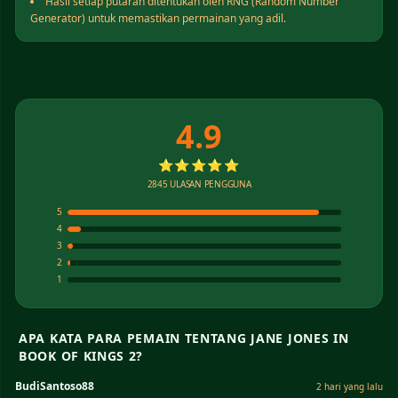
Hasil setiap putaran ditentukan oleh RNG (Random Number
Generator) untuk memastikan permainan yang adil.
4.9
Rating Pemain
⭐⭐⭐⭐⭐
2845 ULASAN PENGGUNA
5
4
3
2
1
APA KATA PARA PEMAIN TENTANG JANE JONES IN
BOOK OF KINGS 2?
BudiSantoso88
2 hari yang lalu