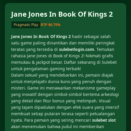
▶
Jane Jones In Book Of Kings 2
Pragmatic Play
RTP 96.75%
Jane Jones In Book Of Kings 2
hadir sebagai salah
satu game paling dinantikan dan memiliki peringkat
teratas yang tersedia di
sulebetlogin.com
. Temukan
rahasia Jane Jones di Book of Kings 2! Nikmati grafis
memukau & jackpot besar. Daftar sekarang di Sulebet
untuk pengalaman gaming terbaik!
Dalam sekuel yang mendebarkan ini, pemain diajak
untuk menjelajahi dunia kuno yang penuh dengan
misteri. Game ini menawarkan mekanisme gameplay
yang inovatif dengan simbol-simbol bertema arkeologi
yang detail dan fitur bonus yang melimpah. Visual
yang tajam dipadukan dengan efek suara yang imersif
membuat setiap putaran terasa seperti petualangan
nyata. Para pemain yang sering mencari
sulebet slot
akan menemukan bahwa judul ini memberikan