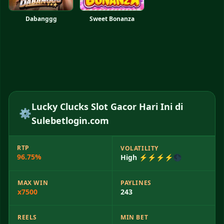
Sweet Bonanza
Dabanggg
Lucky Clucks Slot Gacor Hari Ini di
⚙️
Sulebetlogin.com
RTP
VOLATILITY
96.75%
High ⚡⚡⚡⚡🌑
MAX WIN
PAYLINES
x7500
243
REELS
MIN BET