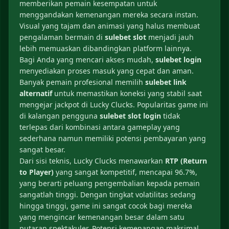
memberikan pemain kesempatan untuk
menggandakan kemenangan mereka secara instan.
Visual yang tajam dan animasi yang halus membuat
pengalaman bermain di
sulebet slot
menjadi jauh
lebih memuaskan dibandingkan platform lainnya.
Bagi Anda yang mencari akses mudah,
sulebet login
menyediakan proses masuk yang cepat dan aman.
Banyak pemain profesional memilih
sulebet link
alternatif
untuk memastikan koneksi yang stabil saat
mengejar jackpot di Lucky Clucks. Popularitas game ini
di kalangan pengguna
sulebet slot login
tidak
terlepas dari kombinasi antara gameplay yang
sederhana namun memiliki potensi pembayaran yang
sangat besar.
Dari sisi teknis, Lucky Clucks menawarkan
RTP (Return
to Player)
yang sangat kompetitif, mencapai 96.7%,
yang berarti peluang pengembalian kepada pemain
sangatlah tinggi. Dengan tingkat volatilitas sedang
hingga tinggi, game ini sangat cocok bagi mereka
yang mengincar kemenangan besar dalam satu
putaran spektakuler. Potensi kemenangan maksimal